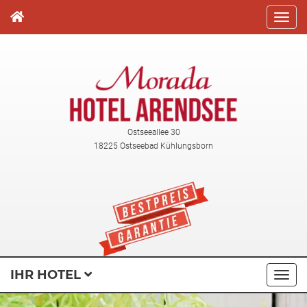
Direkt
zum
Inhalt
Ostseeallee 30
18225 Ostseebad Kühlungsborn
IHR HOTEL
Navi
ausk