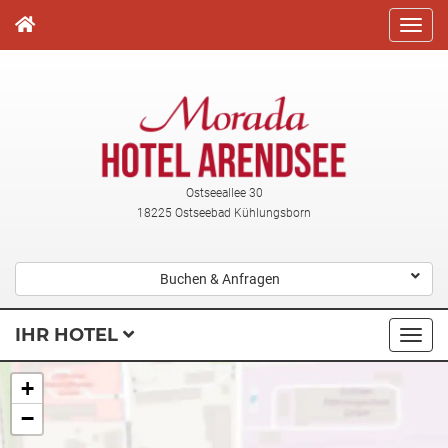
Direkt
zum
Inhalt
Ostseeallee 30
18225 Ostseebad Kühlungsborn
Buchen & Anfragen
IHR HOTEL
Navi
ausk
+
−