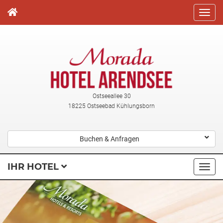
Direkt
zum
Inhalt
Ostseeallee 30
18225 Ostseebad Kühlungsborn
Buchen & Anfragen
IHR HOTEL
Navi
ausk